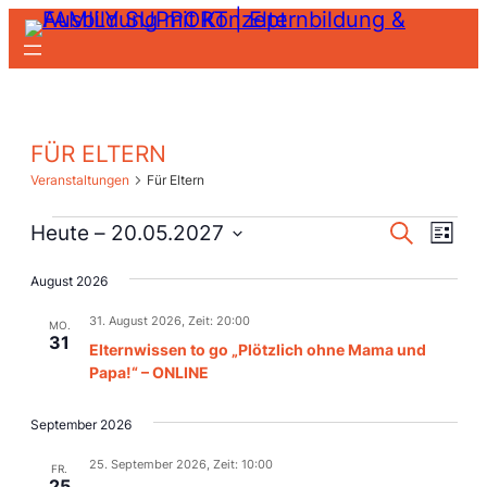
FÜR ELTERN
Veranstaltungen
Für Eltern
Vera
Veranstaltungen
Veranst
Heute
 – 
20.05.2027
Suche
Liste
Ansi
Suche
Datum
Navi
August 2026
Und
wählen.
31. August 2026, Zeit: 20:00
Ansicht
MO.
31
Elternwissen to go „Plötzlich ohne Mama und
Navigat
Papa!“ – ONLINE
September 2026
25. September 2026, Zeit: 10:00
FR.
25