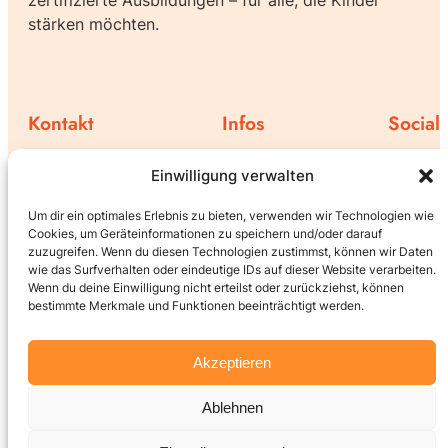
stärken möchten.
Kontakt
Infos
Social
Family Support bei Facebook
Impressum
Einwilligung verwalten
Instagram
Bahnhofstraße 4
Bankdaten
Family Support bei Youtube
Datenschutz
Um dir ein optimales Erlebnis zu bieten, verwenden wir Technologien wie
Cookies, um Geräteinformationen zu speichern und/oder darauf
Cookie-Richtlinie
6170 Zirl
zuzugreifen. Wenn du diesen Technologien zustimmst, können wir Daten
wie das Surfverhalten oder eindeutige IDs auf dieser Website verarbeiten.
Wenn du deine Einwilligung nicht erteilst oder zurückziehst, können
verein.fs@gmail.com
bestimmte Merkmale und Funktionen beeinträchtigt werden.
Akzeptieren
Gestaltet / programmiert
vom:
Ablehnen