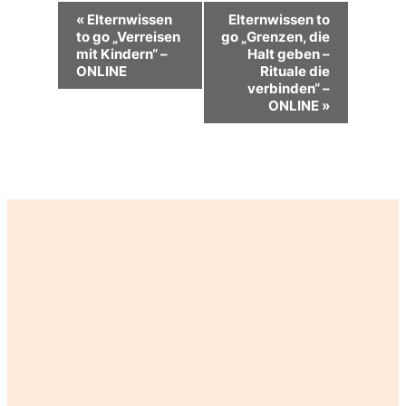
Veranstaltung-
«
Elternwissen
Elternwissen to
Navigation
to go „Verreisen
go „Grenzen, die
mit Kindern“ –
Halt geben –
ONLINE
Rituale die
verbinden“ –
ONLINE
»