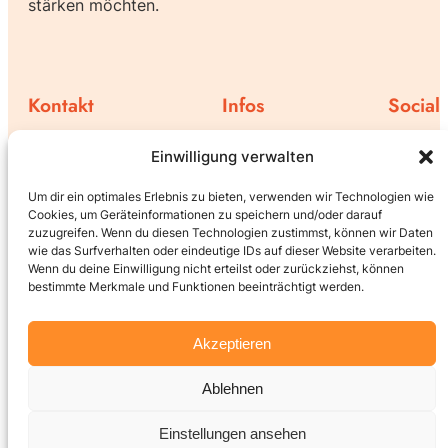
stärken möchten.
Kontakt
Infos
Social
Family Support bei Facebook
Impressum
Einwilligung verwalten
Instagram
Bahnhofstraße 4
Bankdaten
Family Support bei Youtube
Datenschutz
Um dir ein optimales Erlebnis zu bieten, verwenden wir Technologien wie
Cookies, um Geräteinformationen zu speichern und/oder darauf
Cookie-Richtlinie
6170 Zirl
zuzugreifen. Wenn du diesen Technologien zustimmst, können wir Daten
wie das Surfverhalten oder eindeutige IDs auf dieser Website verarbeiten.
Wenn du deine Einwilligung nicht erteilst oder zurückziehst, können
verein.fs@gmail.com
bestimmte Merkmale und Funktionen beeinträchtigt werden.
Akzeptieren
Gestaltet / programmiert
vom:
Ablehnen
Einstellungen ansehen