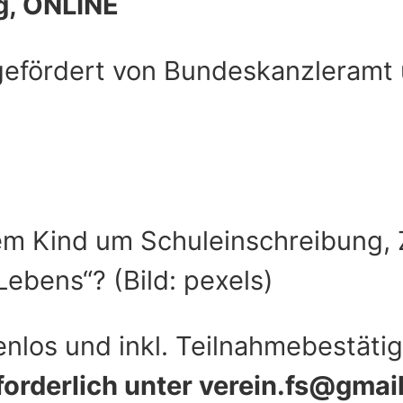
ig, ONLINE
gefördert von Bundeskanzleramt 
em Kind um Schuleinschreibung, 
 Lebens“?
(Bild: pexels)
enlos und inkl. Teilnahmebestäti
forderlich unter verein.fs@gmai