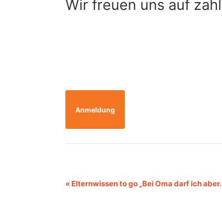
Wir freuen uns auf zah
Anmeldung
Veranstaltung-
«
Elternwissen to go „Bei Oma darf ich abe
Navigation