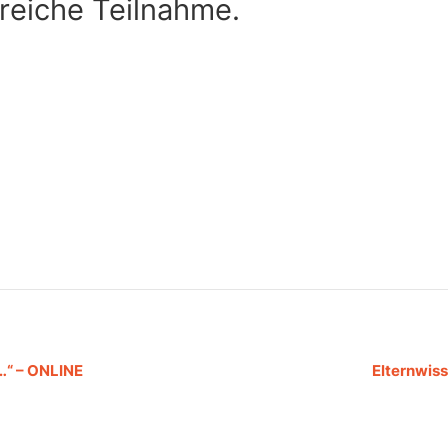
lreiche Teilnahme.
r…“ – ONLINE
Elternwiss