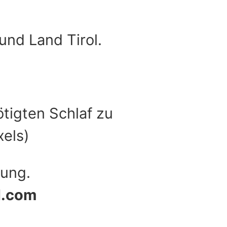
und Land Tirol.
ötigten Schlaf zu
xels)
gung.
l.com