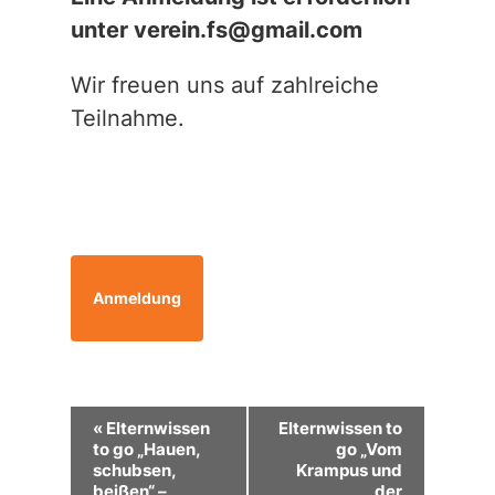
unter verein.fs@gmail.com
Wir freuen uns auf zahlreiche
Teilnahme.
Anmeldung
Veranstaltung-
«
Elternwissen
Elternwissen to
Navigation
to go „Hauen,
go „Vom
schubsen,
Krampus und
beißen“ –
der