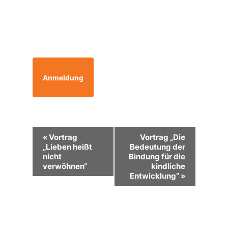
Anmeldung
Veranstaltung-
«
Vortrag
Vortrag „Die
Navigation
„Lieben heißt
Bedeutung der
nicht
Bindung für die
verwöhnen“
kindliche
Entwicklung“
»